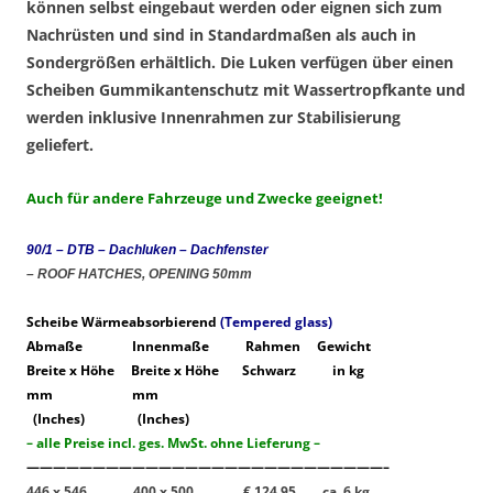
können selbst eingebaut werden oder eignen sich zum
Nachrüsten und sind in Standardmaßen als auch in
Sondergrößen erhältlich. Die Luken verfügen über einen
Scheiben Gummikantenschutz mit Wassertropfkante und
werden inklusive Innenrahmen zur Stabilisierung
geliefert.
Auch für andere Fahrzeuge und Zwecke geeignet!
90/1 – DTB – Dachluken – Dachfenster
– ROOF HATCHES, OPENING 50mm
Scheibe Wärmeabsorbierend
(Tempered glass)
Abmaße Innenmaße Rahmen
Gewicht
Breite x Höhe Breite x Höhe
Schwarz
in kg
mm mm
(Inches) (Inches)
– alle Preise incl. ges. MwSt. ohne Lieferung –
———————————————————————————–
446 x 546 400 x 500 € 124,95
ca. 6 kg