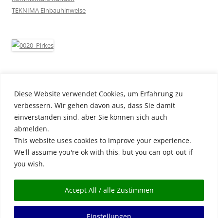
TEKNIMA Einbauhinweise
FACHGERECHTE EINBAUTEN UND UMBAUTEN
Diese Website verwendet Cookies, um Erfahrung zu
verbessern. Wir gehen davon aus, dass Sie damit
einverstanden sind, aber Sie können sich auch
abmelden.
TEKNIMA
This website uses cookies to improve your experience.
We'll assume you're ok with this, but you can opt-out if
TEKNIMA Impressum
you wish.
TEKNIMA Kontakt
TEKNIMA AGB
Accept All / alle Zustimmen
Einstellungen